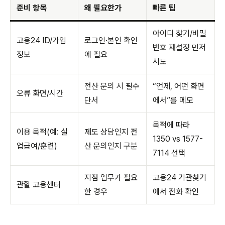
준비 항목
왜 필요한가
빠른 팁
아이디 찾기/비밀
고용24 ID/가입
로그인·본인 확인
번호 재설정 먼저
정보
에 필요
시도
전산 문의 시 필수
“언제, 어떤 화면
오류 화면/시간
단서
에서”를 메모
목적에 따라
이용 목적(예: 실
제도 상담인지 전
1350 vs 1577-
업급여/훈련)
산 문의인지 구분
7114 선택
지점 업무가 필요
고용24 기관찾기
관할 고용센터
한 경우
에서 전화 확인