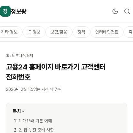
정보왕
정
기타 정보
IT 정보
보험/금융
정책
엔터테인먼트
각
홈
›
비즈니스/경제
고용24 홈페이지 바로가기 고객센터
전화번호
2026년 2월 1일
읽는 시간 약 7분
목차
1. 개요와 기본 이해
2. 접속 전 준비 사항