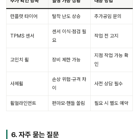
추가 확인 항목
발생 가능 상황
대응 방법
런플랫 타이어
탈착 난도 상승
추가공임 문의
센서 이식·점검 필
TPMS 센서
작업 전 고지
요
지점 작업 가능 확
고인치 휠
장비 제한 가능
인
손상 위험·규격 차
사제휠
사전 상담 필수
이
휠얼라인먼트
편마모·핸들 쏠림
필요 시 별도 예약
6. 자주 묻는 질문