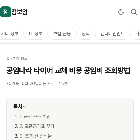
정보왕
정
기타 정보
IT 정보
보험/금융
정책
엔터테인먼트
각
홈
›
기타 정보
공임나라 타이어 교체 비용 공임비 조회방법
2026년 6월 26일
읽는 시간 약 8분
목차
1. 공임 구조 확인
2. 표준공임표 찾기
3. 조회 전 준비물