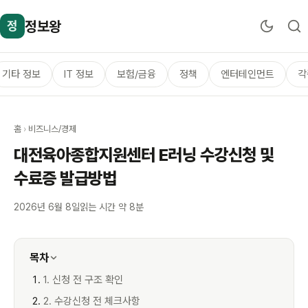
정보왕
정
기타 정보
IT 정보
보험/금융
정책
엔터테인먼트
각
홈
›
비즈니스/경제
대전육아종합지원센터 E러닝 수강신청 및
수료증 발급방법
2026년 6월 8일
읽는 시간 약 8분
목차
1. 신청 전 구조 확인
2. 수강신청 전 체크사항