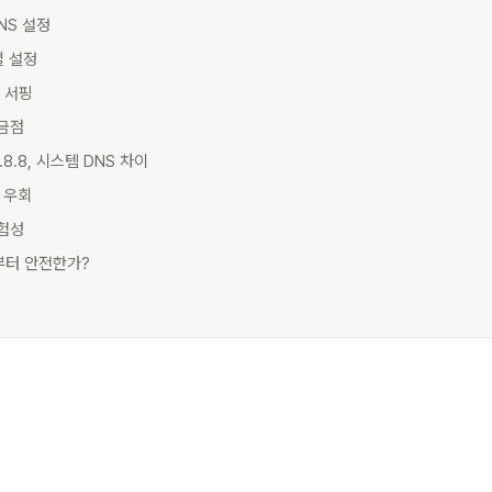
DNS 설정
별 설정
웹 서핑
궁금점
, 8.8.8.8, 시스템 DNS 차이
한 우회
위험성
부터 안전한가?