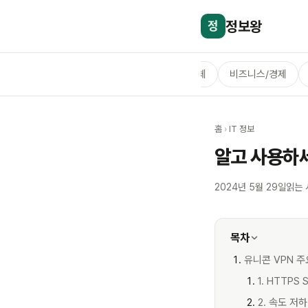
정보왕
정
전체
비즈니스/경제
홈
›
IT 정보
알고 사용하세
2024년 5월 29일
읽는 
목차
유니콘 VPN 주
1. HTTPS
2. 속도 저