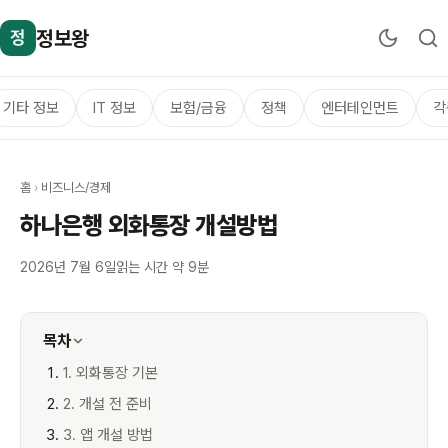
정보왕
정
기타 정보
IT 정보
보험/금융
정책
엔터테인먼트
각
홈
›
비즈니스/경제
하나은행 외화통장 개설방법
2026년 7월 6일
읽는 시간 약 9분
목차
1. 외화통장 기본
2. 개설 전 준비
3. 앱 개설 방법