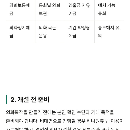
외화보통예
통화별 외화
입출금 자유
예치 가능
금
보관
예금
통화
외화정기예
외화 목돈
기간 약정형
중도해지 유
금
운용
예금
의
2. 개설 전 준비
외화통장을 만들기 전에는 본인 확인 수단과 거래 목적을
준비해야 합니다. 비대면으로 진행할 경우 하나원큐 앱 이용이
가능해야 하고, 영업점에서 개설할 경우 신분증과 거래 목적