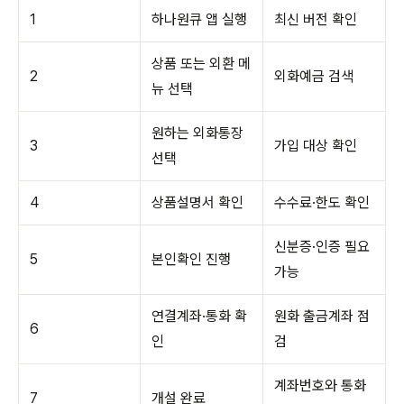
1
하나원큐 앱 실행
최신 버전 확인
상품 또는 외환 메
2
외화예금 검색
뉴 선택
원하는 외화통장
3
가입 대상 확인
선택
4
상품설명서 확인
수수료·한도 확인
신분증·인증 필요
5
본인확인 진행
가능
연결계좌·통화 확
원화 출금계좌 점
6
인
검
계좌번호와 통화
7
개설 완료