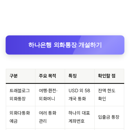
하나은행 외화통장 개설하기
구분
주요 목적
특징
확인할 점
트래블로그
여행·환전·
USD 외 58
잔액 한도
외화통장
외화머니
개국 통화
확인
외화다통화
여러 통화
하나의 대표
입출금 통장
예금
관리
계좌번호