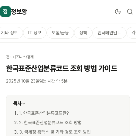
정보왕
정
기타 정보
IT 정보
보험/금융
정책
엔터테인먼트
각
홈
›
비즈니스/경제
한국표준산업분류코드 조회 방법 가이드
2025년 10월 23일
읽는 시간 약 5분
목차
1. 한국표준산업분류코드란?
2. 한국표준산업분류코드 조회 방법
3. 국세청 홈택스 및 기타 경로 조회 방법