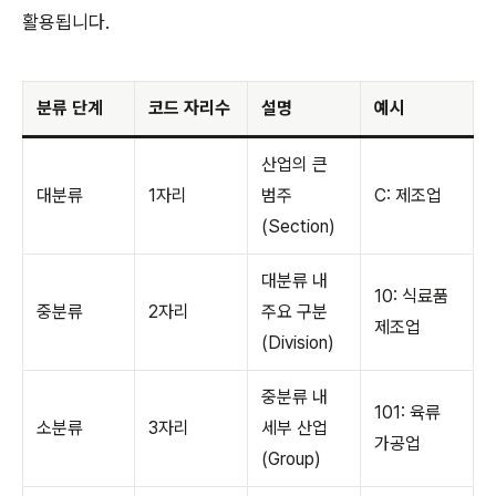
활용됩니다.
분류 단계
코드 자리수
설명
예시
산업의 큰
대분류
1자리
범주
C: 제조업
(Section)
대분류 내
10: 식료품
중분류
2자리
주요 구분
제조업
(Division)
중분류 내
101: 육류
소분류
3자리
세부 산업
가공업
(Group)