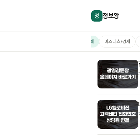
정보왕
정
전체
비즈니스/경제