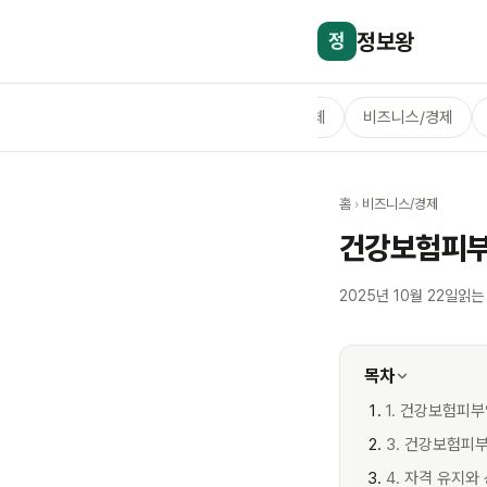
정보왕
정
전체
비즈니스/경제
홈
›
비즈니스/경제
건강보험피부양
2025년 10월 22일
읽는
목차
1. 건강보험피
3. 건강보험피부
4. 자격 유지와