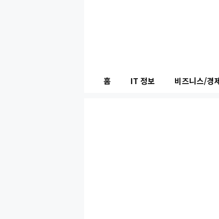
컨
텐
츠
로
건
홈
IT 정보
비즈니스/경
너
뛰
기