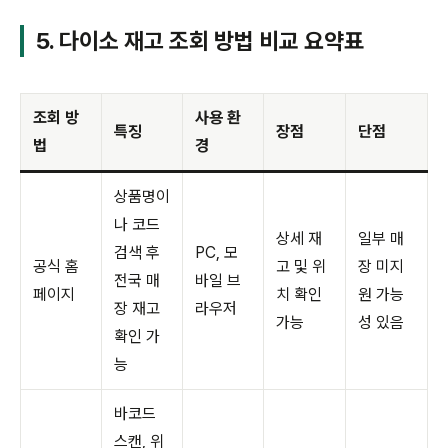
5. 다이소 재고 조회 방법 비교 요약표
조회 방
사용 환
특징
장점
단점
법
경
상품명이
나 코드
상세 재
일부 매
검색 후
PC, 모
공식 홈
고 및 위
장 미지
전국 매
바일 브
페이지
치 확인
원 가능
장 재고
라우저
가능
성 있음
확인 가
능
바코드
스캔, 위