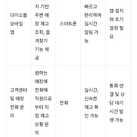
치 기반
빠르고
앱 설치
다이소몰
주변 매
편리하며
와 초기
모바일
장 재고
스마트폰
실시간
설정 필
앱
조회, 즐
알림 가
요
겨찾기
능
기능 제
공
원하는
매장에
통화 연
고객센터
전화해
실시간,
결 및 상
및 매장
직원으로
신속한
전화
담 대기
전화 문
부터 직
재고 확
시간 발
의
접 재고
인 가능
생 가능
상황 문
의