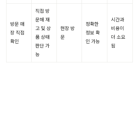
직접 방
문해 재
시간과
방문 매
정확한
고 및 상
현장 방
비용이
장 직접
정보 확
품 상태
문
더 소요
확인
인 가능
판단 가
됨
능