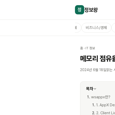
정보왕
정
전체
비즈니스/경제
홈
›
IT 정보
메모리 점유율
2024년 6월 18일
읽는 
목차
wsappx란?
1. AppX D
2. Client 