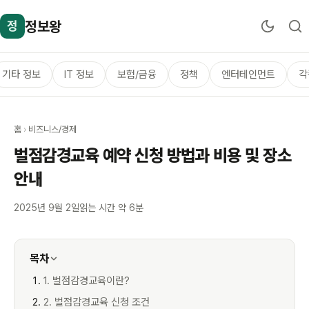
정보왕
정
기타 정보
IT 정보
보험/금융
정책
엔터테인먼트
각
홈
›
비즈니스/경제
벌점감경교육 예약 신청 방법과 비용 및 장소
안내
2025년 9월 2일
읽는 시간 약 6분
목차
1. 벌점감경교육이란?
2. 벌점감경교육 신청 조건