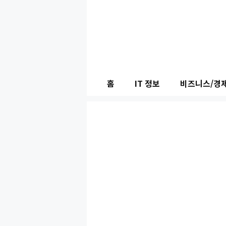
컨
텐
츠
로
건
홈
IT 정보
비즈니스/경
너
뛰
기