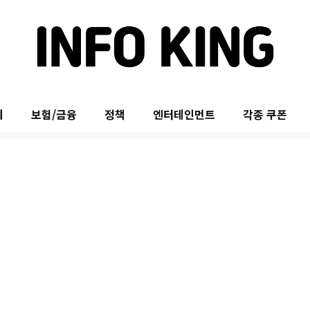
제
보험/금융
정책
엔터테인먼트
각종 쿠폰