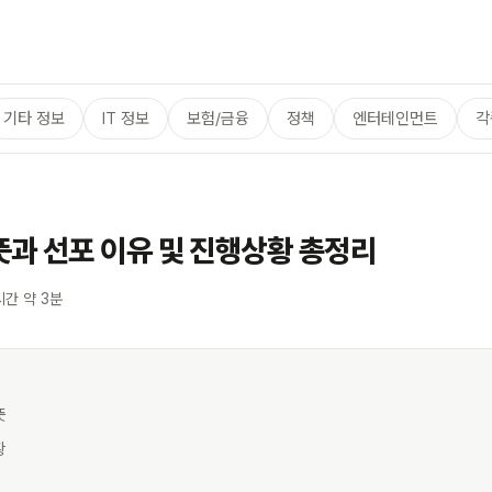
기타 정보
IT 정보
보험/금융
정책
엔터테인먼트
각
과 선포 이유 및 진행상황 총정리
시간 약 3분
뜻
황