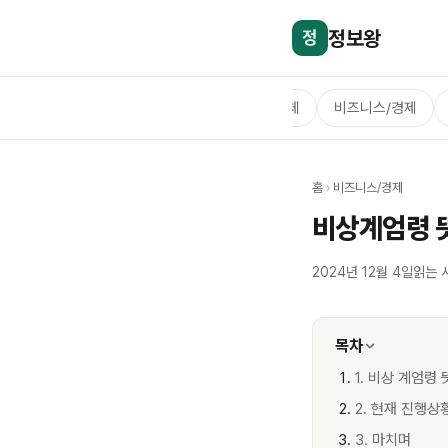
정보왕
정
전체
비즈니스/경제
홈
›
비즈니스/경제
비상계엄령 뜻
2024년 12월 4일
읽는 
목차
1. 비상 계엄령 
2. 현재 진행상
3. 마치며