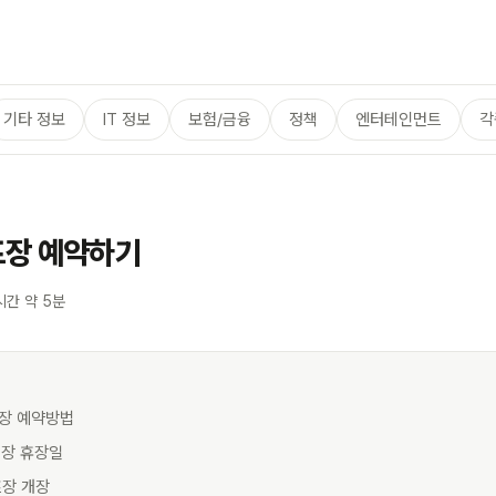
기타 정보
IT 정보
보험/금융
정책
엔터테인먼트
각
장 예약하기
시간 약 5분
프장 예약방법
프장 휴장일
프장 개장