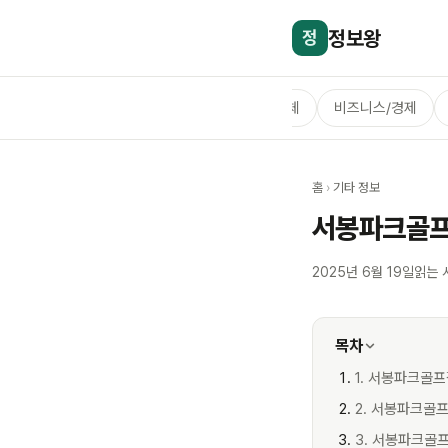
정보왕
정
전체
비즈니스/경제
홈
›
기타 정보
서봉파크골프
2025년 6월 19일
읽는 
목차
1. 서봉파크골
2. 서봉파크골
3. 서봉파크골