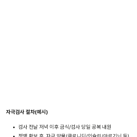
자극검사 절차(예시)
검사 전날 저녁 이후 금식/검사 당일 공복 내원
정맥 확보 후, 자극 약물(클로니딘/인슐린/아르기닌 등)