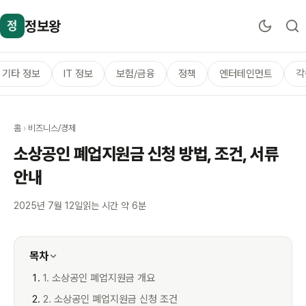
정보왕
정
기타 정보
IT 정보
보험/금융
정책
엔터테인먼트
각
홈
›
비즈니스/경제
소상공인 폐업지원금 신청 방법, 조건, 서류
안내
2025년 7월 12일
읽는 시간 약 6분
목차
1. 소상공인 폐업지원금 개요
2. 소상공인 폐업지원금 신청 조건