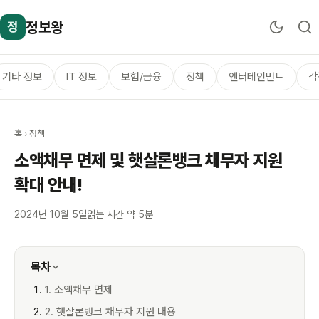
정보왕
정
기타 정보
IT 정보
보험/금융
정책
엔터테인먼트
각
홈
›
정책
소액채무 면제 및 햇살론뱅크 채무자 지원
확대 안내!
2024년 10월 5일
읽는 시간 약 5분
목차
1. 소액채무 면제
2. 햇살론뱅크 채무자 지원 내용