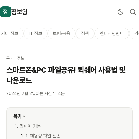
정보왕
정
기타 정보
IT 정보
보험/금융
정책
엔터테인먼트
각
홈
›
IT 정보
스마트폰&PC 파일공유! 퀵쉐어 사용법 및
다운로드
2024년 7월 2일
읽는 시간 약 4분
목차
퀵쉐어 기능
1. 대용량 파일 전송