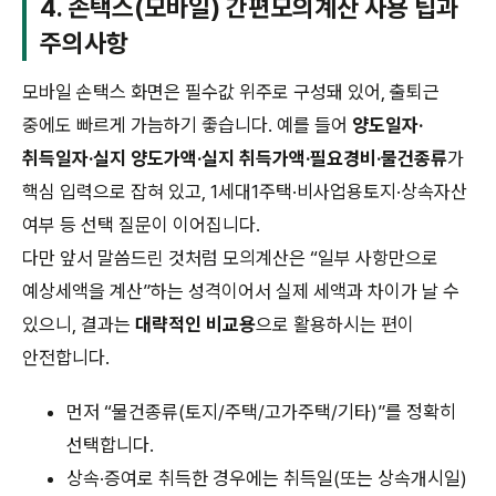
4. 손택스(모바일) 간편모의계산 사용 팁과
주의사항
모바일 손택스 화면은 필수값 위주로 구성돼 있어, 출퇴근
중에도 빠르게 가늠하기 좋습니다. 예를 들어
양도일자·
취득일자·실지 양도가액·실지 취득가액·필요경비·물건종류
가
핵심 입력으로 잡혀 있고, 1세대1주택·비사업용토지·상속자산
여부 등 선택 질문이 이어집니다.
다만 앞서 말씀드린 것처럼 모의계산은 “일부 사항만으로
예상세액을 계산”하는 성격이어서 실제 세액과 차이가 날 수
있으니, 결과는
대략적인 비교용
으로 활용하시는 편이
안전합니다.
먼저 “물건종류(토지/주택/고가주택/기타)”를 정확히
선택합니다.
상속·증여로 취득한 경우에는 취득일(또는 상속개시일)