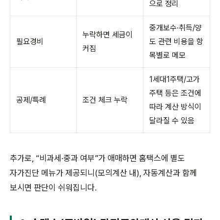
으로 정리
중개보수·취득/양
누락하면 세금이
필요경비
도 관련 비용을 항
커짐
목별로 메모
1세대1주택/고가
주택 등은 조건에
공제/특례
조건 체크 누락
따라 계산 방식이
달라질 수 있음
추가로, “비과세·중과 여부”가 애매하면 홈택스에 별도
자가진단 메뉴가 제공되니(모의계산 내), 자동계산과 함께
보시면 판단이 쉬워집니다.