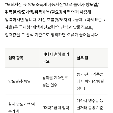
“모의계산 → 양도소득세 자동계산”으로 들어가
양도일/
취득일/양도가액/취득가액/필요경비
를 먼저 확정해
입력하시면 됩니다. 계산 흐름(양도차익→공제→과세표준→
세율)은 국세청 ‘세액계산요령’의 산식과 맞물리므로,
입력값을 그 산식 기준으로 정리하면 오류가 줄어듭니다.
어디서 흔히 틀리
입력 항목
실무 팁
나요
등기·잔금 기준을
날짜를 계약일로
양도일/취득일
다시 확인(상황별
넣는 실수
상이)
계약서·영수증 등
실지 양도가액/취
“대략” 금액 입력
실거래 증빙 기준
득가액