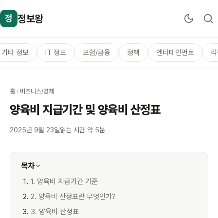
정보왕
정
기타 정보
IT 정보
보험/금융
정책
엔터테인먼트
각
홈
›
비즈니스/경제
양육비 지급기간 및 양육비 산정표
2025년 9월 23일
읽는 시간 약 5분
목차
1. 양육비 지급기간 기준
2. 양육비 산정표란 무엇인가?
3. 양육비 산정표