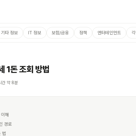
기타 정보
IT 정보
보험/금융
정책
엔터테인먼트
각
세 1돈 조회 방법
시간 약 8분
준 이해
확인 경로
는 법