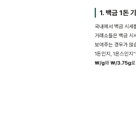
1. 백금 1돈 
국내에서 백금 시세를
거래소들은 백금 시세를
보여주는 경우가 많
1돈인지, 1온스인지
₩/g
와
₩/3.75g
로