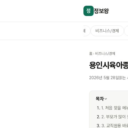
정보왕
정
전체
비즈니스/경제
홈
›
비즈니스/경제
용인시육아종
2026년 5월 28일
읽는 
목차
1. 처음 찾을 메
2. 부모가 많이
3. 교직원용 