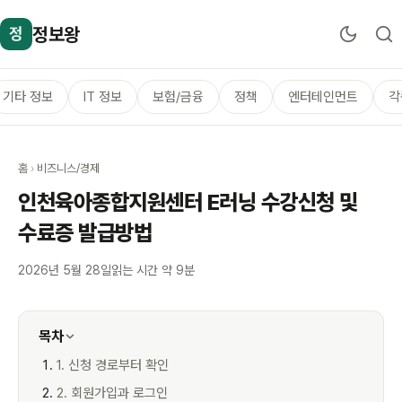
정보왕
정
기타 정보
IT 정보
보험/금융
정책
엔터테인먼트
각
홈
›
비즈니스/경제
인천육아종합지원센터 E러닝 수강신청 및
수료증 발급방법
2026년 5월 28일
읽는 시간 약 9분
목차
1. 신청 경로부터 확인
2. 회원가입과 로그인