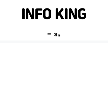
컨
텐
츠
로
건
메뉴
너
뛰
기