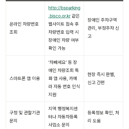
http://bsparking
.bisco.or.kr
같은
장애인 주차구역
온라인 차량번호
웹사이트 접속 후
관리, 부정주차 신
조회
차량번호 입력 시
고
장애인 차량 여부
확인 가능
‘차빼세요’ 등 장
애인 차량조회 특
현장 즉시 판별,
스마트폰 앱 이용
화 앱 사용, 카메
신고 간편
라 자동 번호 인식
지원
지역 행정복지센
구청 및 관할기관
등록정보 확인, 처
터나 자동차등록
문의
리 도움
사업소 문의