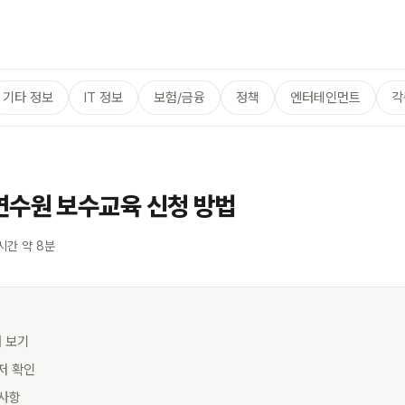
기타 정보
IT 정보
보험/금융
정책
엔터테인먼트
각
연수원 보수교육 신청 방법
시간 약 8분
터 보기
먼저 확인
비사항