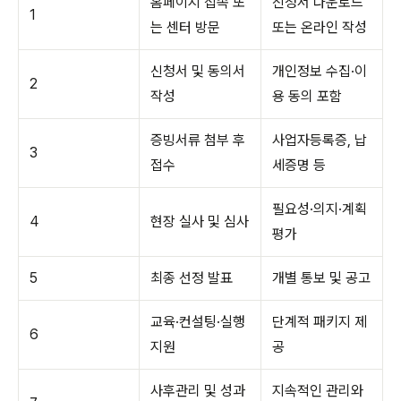
홈페이지 접속 또
신청서 다운로드
1
는 센터 방문
또는 온라인 작성
신청서 및 동의서
개인정보 수집·이
2
작성
용 동의 포함
증빙서류 첨부 후
사업자등록증, 납
3
접수
세증명 등
필요성·의지·계획
4
현장 실사 및 심사
평가
5
최종 선정 발표
개별 통보 및 공고
교육·컨설팅·실행
단계적 패키지 제
6
지원
공
사후관리 및 성과
지속적인 관리와