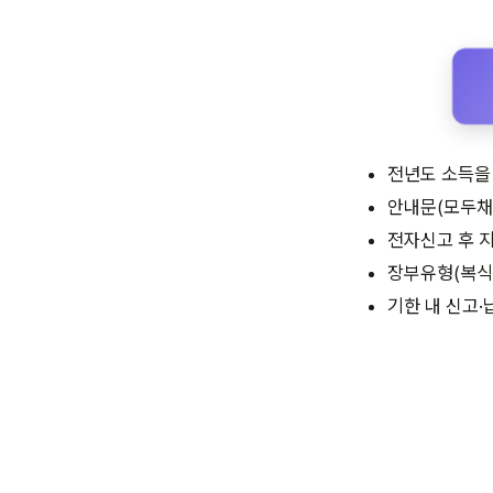
전년도 소득을
안내문(모두채
전자신고 후 
장부유형(복식
기한 내 신고·