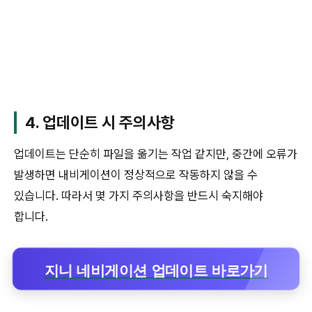
4. 업데이트 시 주의사항
업데이트는 단순히 파일을 옮기는 작업 같지만, 중간에 오류가
발생하면 내비게이션이 정상적으로 작동하지 않을 수
있습니다. 따라서 몇 가지 주의사항을 반드시 숙지해야
합니다.
지니 네비게이션 업데이트 바로가기