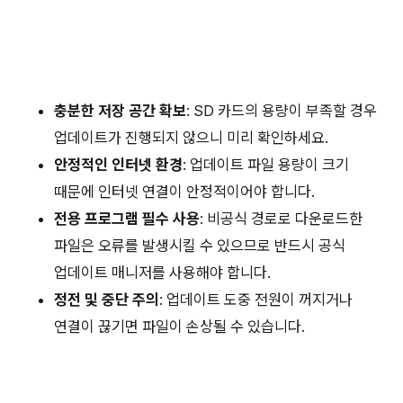
충분한 저장 공간 확보
: SD 카드의 용량이 부족할 경우
업데이트가 진행되지 않으니 미리 확인하세요.
안정적인 인터넷 환경
: 업데이트 파일 용량이 크기
때문에 인터넷 연결이 안정적이어야 합니다.
전용 프로그램 필수 사용
: 비공식 경로로 다운로드한
파일은 오류를 발생시킬 수 있으므로 반드시 공식
업데이트 매니저를 사용해야 합니다.
정전 및 중단 주의
: 업데이트 도중 전원이 꺼지거나
연결이 끊기면 파일이 손상될 수 있습니다.