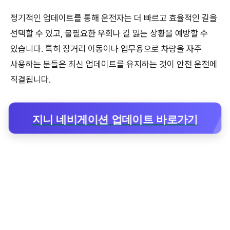
정기적인 업데이트를 통해 운전자는 더 빠르고 효율적인 길을
선택할 수 있고, 불필요한 우회나 길 잃는 상황을 예방할 수
있습니다. 특히 장거리 이동이나 업무용으로 차량을 자주
사용하는 분들은 최신 업데이트를 유지하는 것이 안전 운전에
직결됩니다.
지니 네비게이션 업데이트 바로가기