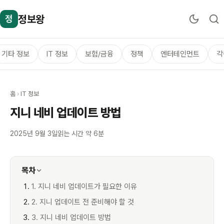
정보왕
정
기타 정보
IT 정보
보험/금융
정책
엔터테인먼트
각
홈
›
IT 정보
지니 네비 업데이트 방법
2025년 9월 3일
읽는 시간 약 6분
목차
1. 지니 네비 업데이트가 필요한 이유
2. 지니 업데이트 전 준비해야 할 것
3. 지니 네비 업데이트 방법