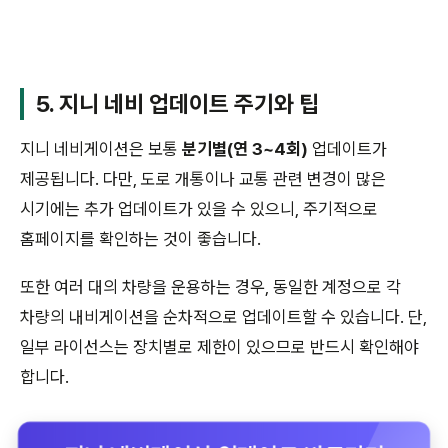
5. 지니 네비 업데이트 주기와 팁
지니 네비게이션은 보통
분기별(연 3~4회)
업데이트가
제공됩니다. 다만, 도로 개통이나 교통 관련 변경이 많은
시기에는 추가 업데이트가 있을 수 있으니, 주기적으로
홈페이지를 확인하는 것이 좋습니다.
또한 여러 대의 차량을 운용하는 경우, 동일한 계정으로 각
차량의 내비게이션을 순차적으로 업데이트할 수 있습니다. 단,
일부 라이선스는 장치별로 제한이 있으므로 반드시 확인해야
합니다.