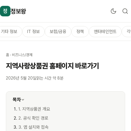
정보왕
정
기타 정보
IT 정보
보험/금융
정책
엔터테인먼트
각
홈
›
비즈니스/경제
지역사랑상품권 홈페이지 바로가기
2026년 5월 20일
읽는 시간 약 8분
목차
1. 지역상품권 개요
2. 공식 확인 경로
3. 앱 설치와 접속