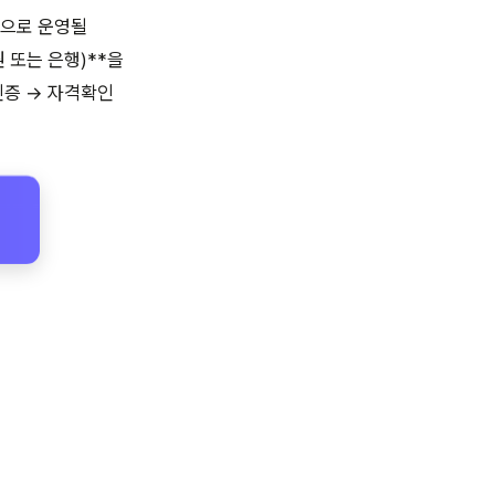
식으로 운영될
 또는 은행)**을
인증 → 자격확인