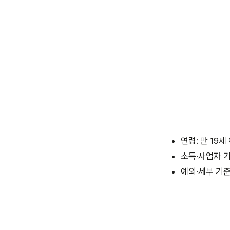
연령: 만 19세
소득·사업자 기
예외·세부 기준