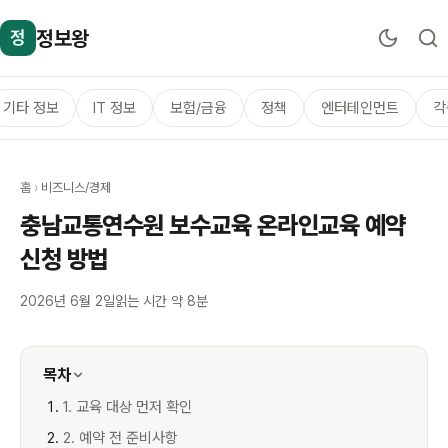
정보왕
정
기타 정보
IT 정보
보험/금융
정책
엔터테인먼트
각
홈
›
비즈니스/경제
충남교통연수원 보수교육 온라인교육 예약
신청 방법
2026년 6월 2일
읽는 시간 약 8분
목차
1. 교육 대상 먼저 확인
2. 예약 전 준비사항