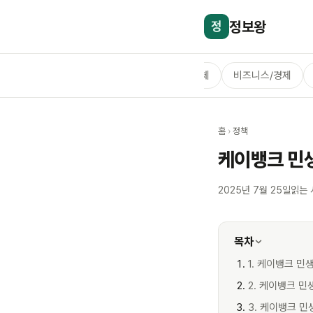
정보왕
정
전체
비즈니스/경제
홈
›
정책
케이뱅크 민생
2025년 7월 25일
읽는 
목차
1. 케이뱅크 민
2. 케이뱅크 민
3. 케이뱅크 