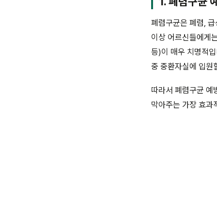
1. 폐렴구균
폐렴구균은 폐렴, 급
이상 어르신들에게는
등)이 매우 치명적입니
중 중환자실에 입원할
따라서 폐렴구균 예
막아주는 가장 효과적