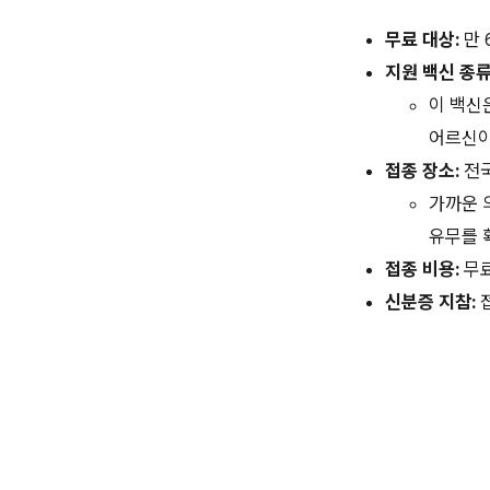
무료 대상:
만 
지원 백신 종류
이 백신
어르신이
접종 장소:
전국
가까운 
유무를 
접종 비용:
무료
신분증 지참:
접