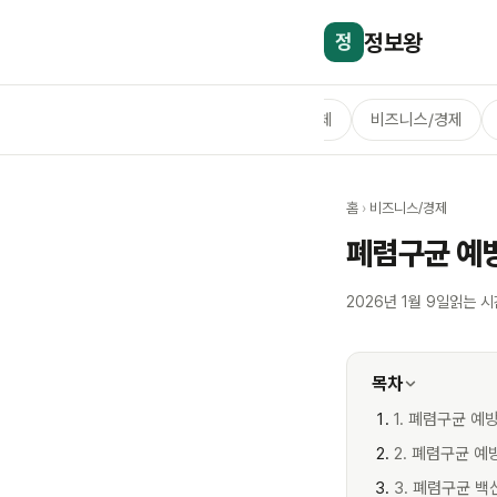
정보왕
정
전체
비즈니스/경제
홈
›
비즈니스/경제
폐렴구균 예
2026년 1월 9일
읽는 시
목차
1. 폐렴구균 예
2. 폐렴구균 예
3. 폐렴구균 백