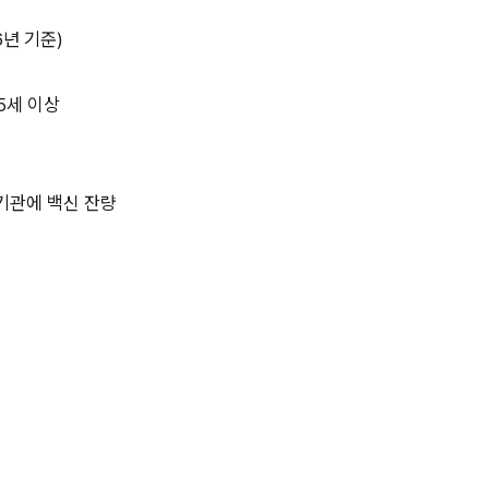
6년 기준)
5세 이상
기관에 백신 잔량