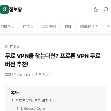
정보왕
정
기타 정보
IT 정보
보험/금융
정책
엔터테인먼트
각
홈
›
IT 정보
무료 VPN을 찾는다면? 프로톤 VPN 무료
버전 추천!
2024년 6월 2일
읽는 시간 약 5분
목차
프로톤 VPN 무료 버전 정보
1. Secure Core