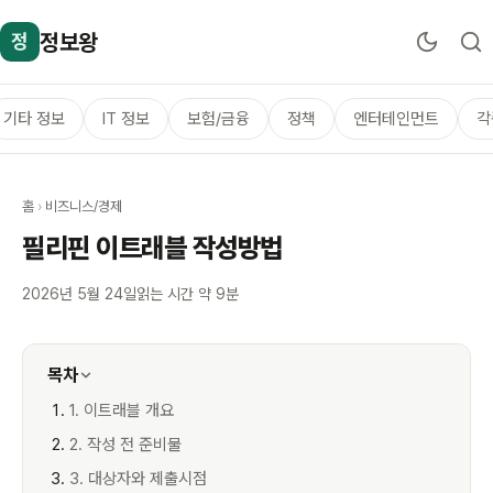
정보왕
정
기타 정보
IT 정보
보험/금융
정책
엔터테인먼트
각
홈
›
비즈니스/경제
필리핀 이트래블 작성방법
2026년 5월 24일
읽는 시간 약 9분
목차
1. 이트래블 개요
2. 작성 전 준비물
3. 대상자와 제출시점