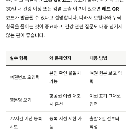
완전하고 적절하면
그린 QR 코드
, 정보가 불완전하거나 최근
30일 내 건강 이상 또는 감염 노출 이력이 있으면
레드 QR
코드
가 발급될 수 있다고 설명합니다. 따라서 오탈자와 누락
항목을 줄이는 것이 중요하고, 건강 관련 질문도 대충 넘기지
않는 편이 좋습니다.
실수 항목
왜 문제인지
대응 방법
본인 확인 불일치
여권 원본 보고 입
여권번호 오입력
가능
력
항공권·여권 대조
여권 표기 그대로
영문명 오기
시 혼선
입력
72시간 이전 등록
등록 시점 제한 가
출발 3일 전부터
시도
능
작성