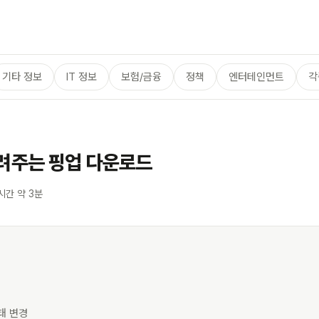
기타 정보
IT 정보
보험/금융
정책
엔터테인먼트
각
올려주는 핑업 다운로드
시간 약 3분
태 변경