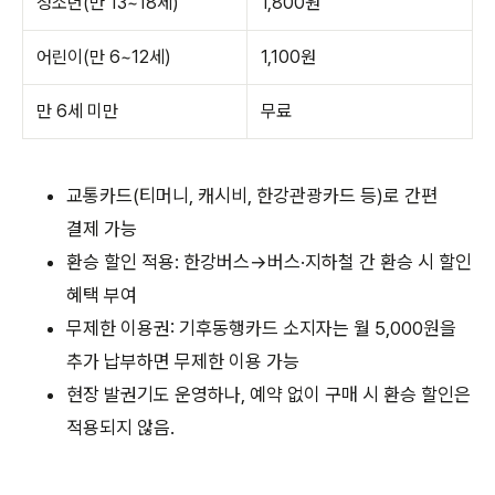
청소년(만 13~18세)
1,800원
어린이(만 6~12세)
1,100원
만 6세 미만
무료
교통카드(티머니, 캐시비, 한강관광카드 등)로 간편
결제 가능
환승 할인 적용: 한강버스→버스·지하철 간 환승 시 할인
혜택 부여
무제한 이용권: 기후동행카드 소지자는 월 5,000원을
추가 납부하면 무제한 이용 가능
현장 발권기도 운영하나, 예약 없이 구매 시 환승 할인은
적용되지 않음.