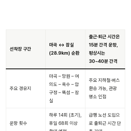
출근·퇴근 시간은
마곡 ↔ 잠실
15분 간격 운항,
선착장 구간
(28.9km) 순환
평상시는
30~40분 간격
마곡 – 망원 – 여
주요 지하철·버스
의도 – 옥수 – 압
주요 경유지
환승 가능, 관광
구정 – 뚝섬 – 잠
명소 인접
실
하루 14회 (초기),
급행 노선 도입으
운항 횟수
후일 68회 이상
로 출퇴근 시간 단