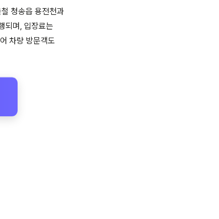
을철 청송읍 용전천과
진행되며, 입장료는
있어 차량 방문객도