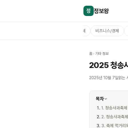
정보왕
정
전체
비즈니스/경제
홈
›
기타 정보
2025 청송
2025년 10월 7일
읽는 
목차
1. 청송사과축
2. 청송사과축
3. 축제 먹거리