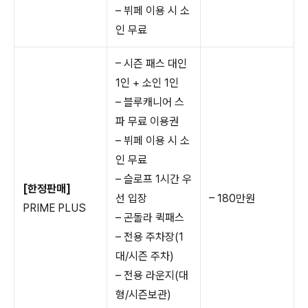
– 뷔페 이용 시 소
인 무료
– 시즌 패스 대인
1인 + 소인 1인
– 블루캐니어 스
파 무료 이용권
– 뷔페 이용 시 소
인 무료
– 슬로프 1시간 우
[한정판매]
선 입장
– 180만원
PRIME PLUS
– 곤돌라 퀵패스
– 전용 주차장(1
대/시즌 주차)
– 전용 라운지(대
형/시즌보관)