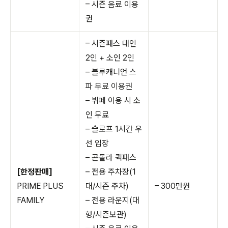
– 시즌 음료 이용
권
– 시즌패스 대인
2인 + 소인 2인
– 블루캐니언 스
파 무료 이용권
– 뷔페 이용 시 소
인 무료
– 슬로프 1시간 우
선 입장
– 곤돌라 퀵패스
[한정판매]
– 전용 주차장(1
PRIME PLUS
대/시즌 주차)
– 300만원
FAMILY
– 전용 라운지(대
형/시즌보관)